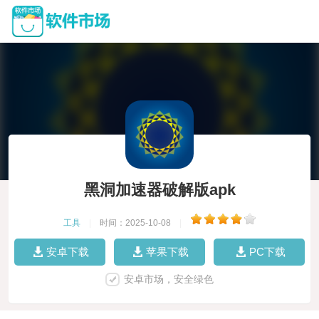
黑洞加速器破解版apk
工具
|
时间：2025-10-08
|
安卓下载
苹果下载
PC下载
安卓市场，安全绿色