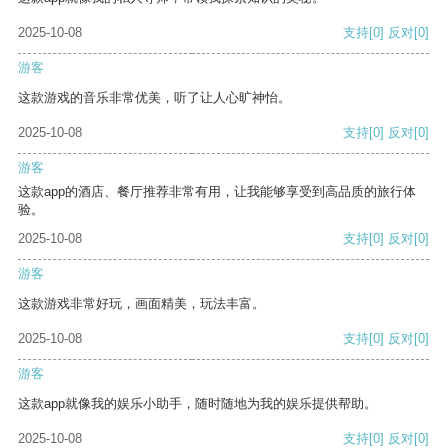
2025-10-08
支持
[0]
反对
[0]
游客
这款游戏的音乐非常优美，听了让人心旷神怡。
2025-10-08
支持
[0]
反对
[0]
游客
这款app的酒店、餐厅推荐非常有用，让我能够享受到高品质的旅行体
验。
2025-10-08
支持
[0]
反对
[0]
游客
这款游戏非常好玩，画面精美，玩法丰富。
2025-10-08
支持
[0]
反对
[0]
游客
这款app就像我的娱乐小助手，随时随地为我的娱乐提供帮助。
2025-10-08
支持
[0]
反对
[0]