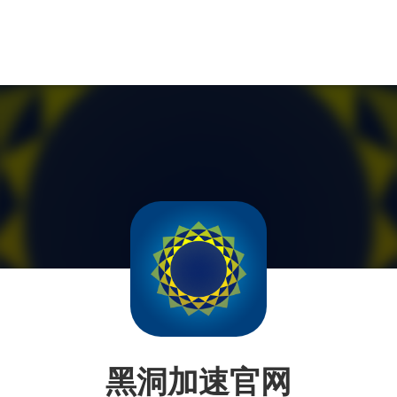
黑洞加速官网