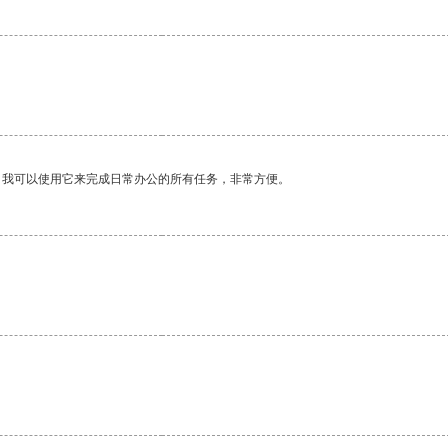
。我可以使用它来完成日常办公的所有任务，非常方便。