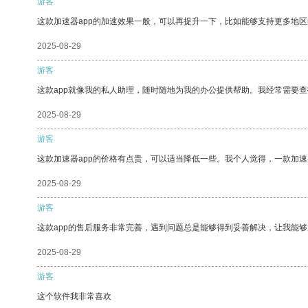
游客
这款加速器app的加速效果一般，可以再提升一下，比如能够支持更多地
2025-08-29
游客
这款app就像我的私人助理，随时随地为我的办公提供帮助。我经常需要查
2025-08-29
游客
这款加速器app的价格有点贵，可以适当降低一些。我个人觉得，一款加速
2025-08-29
游客
这款app的售后服务非常完善，遇到问题总是能够得到妥善解决，让我能
2025-08-29
游客
这个软件我非常喜欢