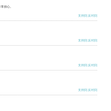
非常担心。
支持
[0]
反对
[0]
支持
[0]
反对
[0]
支持
[0]
反对
[0]
支持
[0]
反对
[0]