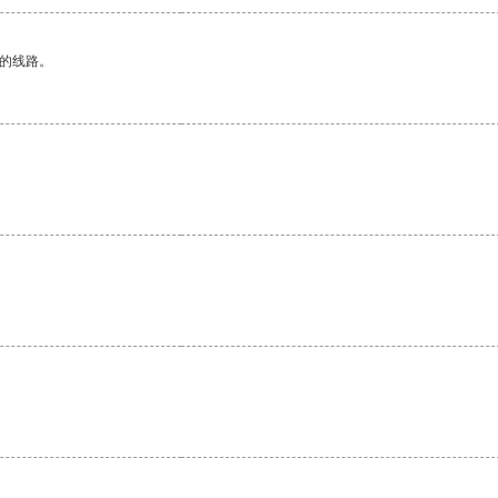
区的线路。
。