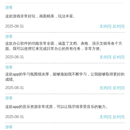
游客
这款游戏非常好玩，画面精美，玩法丰富。
2025-08-31
支持
[0]
反对
[0]
游客
这款办公软件的功能非常全面，涵盖了文档、表格、演示文稿等各个方
面。我可以使用它来完成日常办公的所有任务，非常方便。
2025-08-31
支持
[0]
反对
[0]
游客
这款app的学习氛围很浓厚，能够激励我不断学习，让我能够取得更好的
成绩。
2025-08-31
支持
[0]
反对
[0]
游客
这款app的音乐资源非常优质，可以让我尽情享受音乐的魅力。
2025-08-31
支持
[0]
反对
[0]
游客