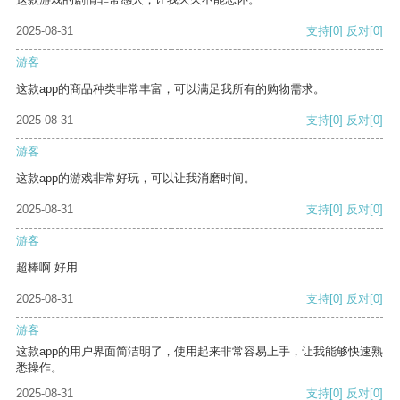
2025-08-31
支持
[0]
反对
[0]
游客
这款app的商品种类非常丰富，可以满足我所有的购物需求。
2025-08-31
支持
[0]
反对
[0]
游客
这款app的游戏非常好玩，可以让我消磨时间。
2025-08-31
支持
[0]
反对
[0]
游客
超棒啊 好用
2025-08-31
支持
[0]
反对
[0]
游客
这款app的用户界面简洁明了，使用起来非常容易上手，让我能够快速熟
悉操作。
2025-08-31
支持
[0]
反对
[0]