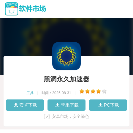
黑洞永久加速器
工具
|
时间：2025-08-31
|
安卓下载
苹果下载
PC下载
安卓市场，安全绿色