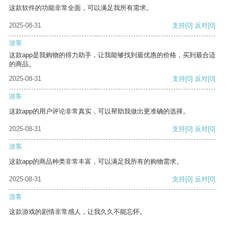
这款软件的功能非常全面，可以满足我所有需求。
2025-08-31
支持
[0]
反对
[0]
游客
这款app是我购物的得力助手，让我能够找到最优惠的价格，买到最合适
的商品。
2025-08-31
支持
[0]
反对
[0]
游客
这款app的用户评论非常真实，可以帮助我做出更准确的选择。
2025-08-31
支持
[0]
反对
[0]
游客
这款app的商品种类非常丰富，可以满足我所有的购物需求。
2025-08-31
支持
[0]
反对
[0]
游客
这款游戏的剧情非常感人，让我久久不能忘怀。