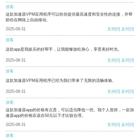
游客
这款加速器VPM应用程序可以给你提供最高速度和安全性的连接，并帮
助你在网络上自由移动。
2025-08-31
支持
[0]
反对
[0]
游客
这款app是我娱乐的好帮手，让我能够放松身心，享受美好时光。
2025-08-31
支持
[0]
反对
[0]
游客
这款加速器VPM应用程序已经为我们带来了无限的流畅体验。
2025-08-31
支持
[0]
反对
[0]
游客
这款加速器app的价格有点贵，可以适当降低一些。我个人觉得，一款加
速器app的价格应该在50元以下才比较合理。
2025-08-31
支持
[0]
反对
[0]
游客