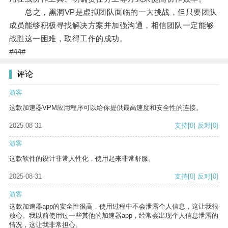
总之，黑洞VP是虚拟团队面临的一大挑战，但只要团队
成员能够积极寻找解决方案并加强沟通，相信团队一定能够
战胜这一困难，取得工作的成功。
#44#
评论
游客
这款加速器VPM应用程序可以给你提供最高速度和安全性的连接。
2025-08-31
支持
[0]
反对
[0]
游客
这款软件的设计非常人性化，使用起来非常舒服。
2025-08-31
支持
[0]
反对
[0]
游客
这款加速器app的安全性很高，使用过程中不会泄露个人信息，这让我很
放心。我以前使用过一些其他的加速器app，经常会出现个人信息泄露的
情况，这让我非常担心。