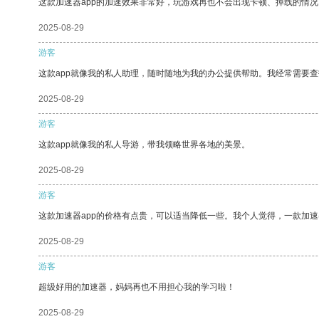
这款加速器app的加速效果非常好，玩游戏再也不会出现卡顿、掉线的情况
2025-08-29
游客
这款app就像我的私人助理，随时随地为我的办公提供帮助。我经常需要查
2025-08-29
游客
这款app就像我的私人导游，带我领略世界各地的美景。
2025-08-29
游客
这款加速器app的价格有点贵，可以适当降低一些。我个人觉得，一款加速
2025-08-29
游客
超级好用的加速器，妈妈再也不用担心我的学习啦！
2025-08-29