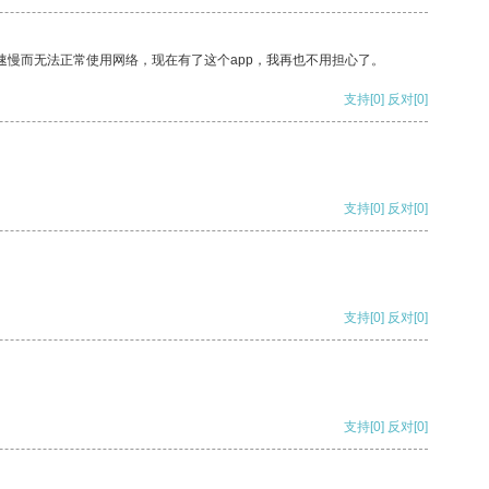
速慢而无法正常使用网络，现在有了这个app，我再也不用担心了。
支持
[0]
反对
[0]
支持
[0]
反对
[0]
支持
[0]
反对
[0]
支持
[0]
反对
[0]