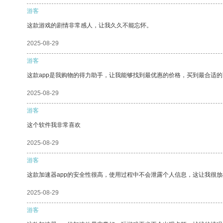
游客
这款游戏的剧情非常感人，让我久久不能忘怀。
2025-08-29
游客
这款app是我购物的得力助手，让我能够找到最优惠的价格，买到最合适
2025-08-29
游客
这个软件我非常喜欢
2025-08-29
游客
这款加速器app的安全性很高，使用过程中不会泄露个人信息，这让我很
2025-08-29
游客