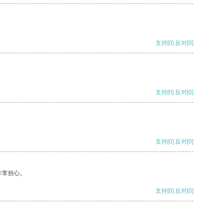
支持
[0]
反对
[0]
支持
[0]
反对
[0]
支持
[0]
反对
[0]
非常担心。
支持
[0]
反对
[0]