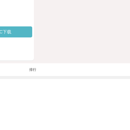
PC下载
排行