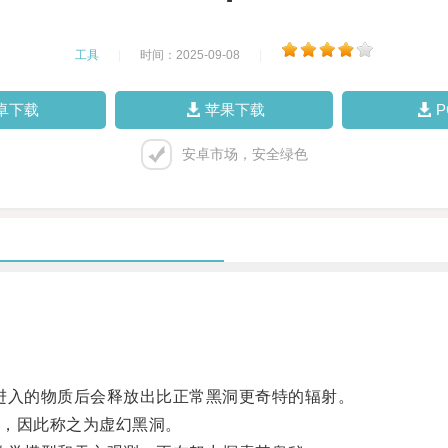
工具
|
时间：2025-09-08
|
卓下载
苹果下载
安卓市场，安全绿色
入的物质后会释放出比正常黑洞更奇特的辐射。
，因此称之为虚幻黑洞。