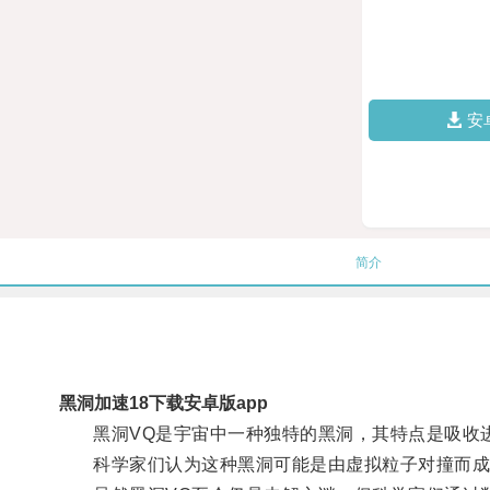
安
简介
黑洞加速18下载安卓版app
黑洞VQ是宇宙中一种独特的黑洞，其特点是吸收进
科学家们认为这种黑洞可能是由虚拟粒子对撞而成