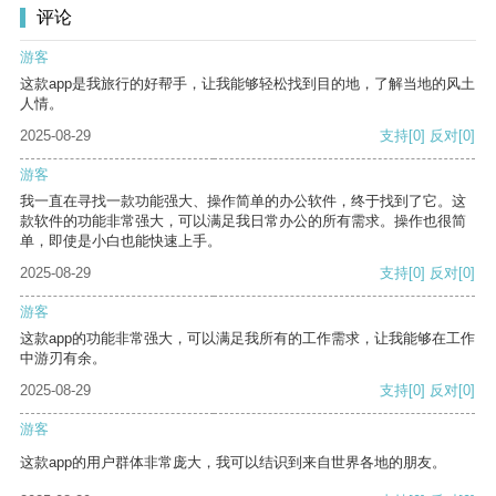
评论
游客
这款app是我旅行的好帮手，让我能够轻松找到目的地，了解当地的风土
人情。
2025-08-29
支持
[0]
反对
[0]
游客
我一直在寻找一款功能强大、操作简单的办公软件，终于找到了它。这
款软件的功能非常强大，可以满足我日常办公的所有需求。操作也很简
单，即使是小白也能快速上手。
2025-08-29
支持
[0]
反对
[0]
游客
这款app的功能非常强大，可以满足我所有的工作需求，让我能够在工作
中游刃有余。
2025-08-29
支持
[0]
反对
[0]
游客
这款app的用户群体非常庞大，我可以结识到来自世界各地的朋友。