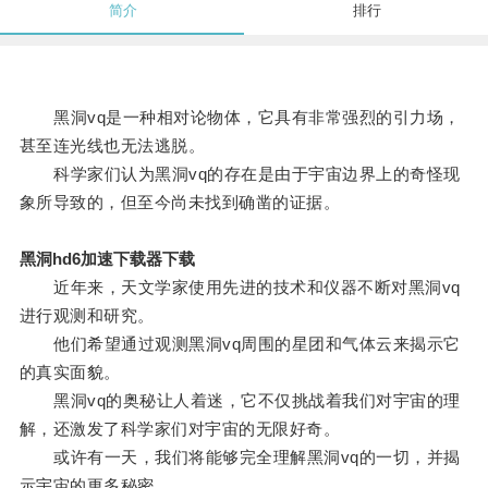
简介
排行
黑洞vq是一种相对论物体，它具有非常强烈的引力场，
甚至连光线也无法逃脱。
科学家们认为黑洞vq的存在是由于宇宙边界上的奇怪现
象所导致的，但至今尚未找到确凿的证据。
黑洞hd6加速下载器下载
近年来，天文学家使用先进的技术和仪器不断对黑洞vq
进行观测和研究。
他们希望通过观测黑洞vq周围的星团和气体云来揭示它
的真实面貌。
黑洞vq的奥秘让人着迷，它不仅挑战着我们对宇宙的理
解，还激发了科学家们对宇宙的无限好奇。
或许有一天，我们将能够完全理解黑洞vq的一切，并揭
示宇宙的更多秘密。