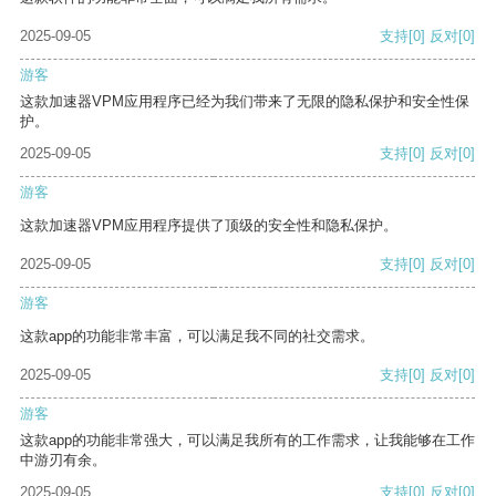
2025-09-05
支持
[0]
反对
[0]
游客
这款加速器VPM应用程序已经为我们带来了无限的隐私保护和安全性保
护。
2025-09-05
支持
[0]
反对
[0]
游客
这款加速器VPM应用程序提供了顶级的安全性和隐私保护。
2025-09-05
支持
[0]
反对
[0]
游客
这款app的功能非常丰富，可以满足我不同的社交需求。
2025-09-05
支持
[0]
反对
[0]
游客
这款app的功能非常强大，可以满足我所有的工作需求，让我能够在工作
中游刃有余。
2025-09-05
支持
[0]
反对
[0]