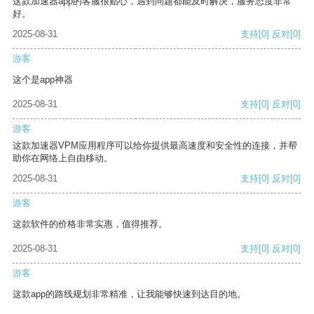
这款加速器app的客服很贴心，遇到问题都能及时解决，服务态度非常
好。
2025-08-31
支持
[0]
反对
[0]
游客
这个是app神器
2025-08-31
支持
[0]
反对
[0]
游客
这款加速器VPM应用程序可以给你提供最高速度和安全性的连接，并帮
助你在网络上自由移动。
2025-08-31
支持
[0]
反对
[0]
游客
这款软件的价格非常实惠，值得推荐。
2025-08-31
支持
[0]
反对
[0]
游客
这款app的路线规划非常精准，让我能够快速到达目的地。