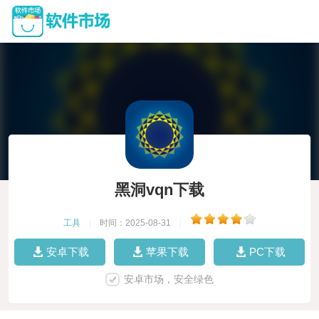
黑洞vqn下载
工具
|
时间：2025-08-31
|
安卓下载
苹果下载
PC下载
安卓市场，安全绿色