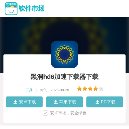
黑洞hd6加速下载器下载
工具
|
时间：2025-08-28
|
安卓下载
苹果下载
PC下载
安卓市场，安全绿色