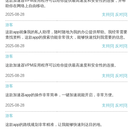
这款加速器VPM应用程序可以给你提供最高速度和安全性的连接，并帮
助你在网络上自由移动。
2025-08-28
支持
[0]
反对
[0]
游客
这款app就像我的私人助理，随时随地为我的办公提供帮助。我经常需要
查找资料，这款app的搜索功能非常强大，能够快速找到我需要的信息。
2025-08-28
支持
[0]
反对
[0]
游客
这款加速器VPM应用程序可以给你提供最高速度和安全性的连接。
2025-08-28
支持
[0]
反对
[0]
游客
这款加速器app的操作非常简单，一键加速就能开启，非常方便。
2025-08-28
支持
[0]
反对
[0]
游客
这款app的路线规划非常精准，让我能够快速到达目的地。