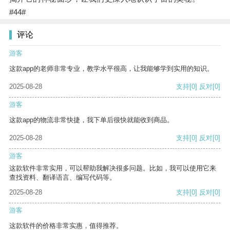
#44#
评论
游客
这款app的老师非常专业，教学水平很高，让我能够学到实用的知识。
2025-08-28
支持
[0]
反对
[0]
游客
这款app的物流非常快捷，我下单后很快就能收到商品。
2025-08-28
支持
[0]
反对
[0]
游客
这款软件非常实用，可以帮助我解决很多问题。比如，我可以使用它来
查找资料、翻译语言、编写代码等。
2025-08-28
支持
[0]
反对
[0]
游客
这款软件的价格非常实惠，值得推荐。