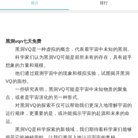
简介
排行
黑洞vqn七天免费
黑洞VQ是一种虚拟的概念，代表着宇宙中未知的黑洞。
科学家们认为黑洞VQ可能是前所未有的存在，具有超乎
想象的力量和规模。
他们通过观测宇宙中的现象和模拟实验，试图揭开黑洞
VQ的面纱。
一些研究表明，黑洞VQ可能是宇宙中未知物质的聚集
点，或者是宇宙演化的另一种形式。
对黑洞VQ的探索不仅可以帮助我们更深入地理解宇宙的
运行规律，更重要的是，或许能揭示宇宙的起源和未来的命
运。
黑洞VQ是科学探索的新领域，我们期待着科学家们能够
揭开它的神秘面纱，让我们更深入地认识宇宙的奥秘。