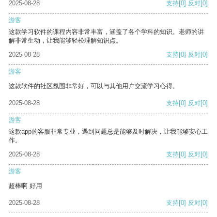
2025-08-28
支持
[0]
反对
[0]
游客
这款学习软件的课程内容非常丰富，涵盖了各个学科的知识。老师的讲
解非常生动，让我能够轻松理解知识点。
2025-08-28
支持
[0]
反对
[0]
游客
这款软件的社区氛围非常好，可以与其他用户交流学习心得。
2025-08-28
支持
[0]
反对
[0]
游客
这款app的客服非常专业，遇到问题总是能够及时解决，让我能够安心工
作。
2025-08-28
支持
[0]
反对
[0]
游客
超棒啊 好用
2025-08-28
支持
[0]
反对
[0]