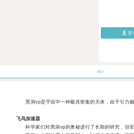
安
简介
黑洞vp是宇宙中一种极其密集的天体，由于引力极
飞鸟加速器
科学家们对黑洞vp的奥秘进行了长期的研究，但至