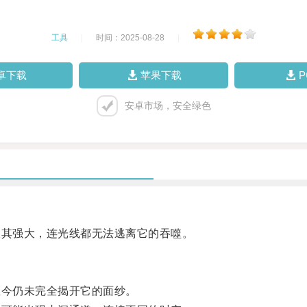
工具
|
时间：2025-08-28
|
卓下载
苹果下载
安卓市场，安全绿色
其强大，连光线都无法逃离它的吞噬。
今仍未完全揭开它的面纱。