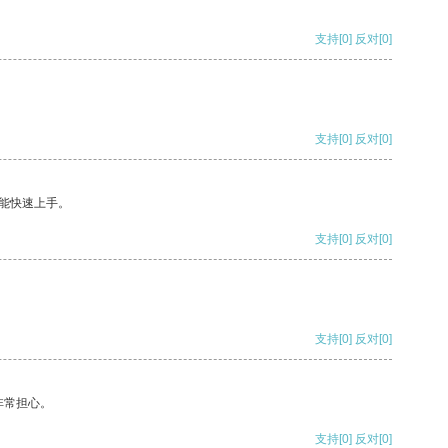
支持
[0]
反对
[0]
支持
[0]
反对
[0]
能快速上手。
支持
[0]
反对
[0]
支持
[0]
反对
[0]
非常担心。
支持
[0]
反对
[0]