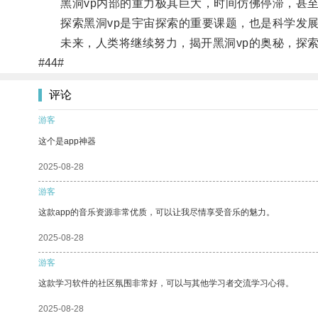
黑洞vp内部的重力极其巨大，时间仿佛停滞，甚至
探索黑洞vp是宇宙探索的重要课题，也是科学发展
未来，人类将继续努力，揭开黑洞vp的奥秘，探索
#44#
评论
游客
这个是app神器
2025-08-28
游客
这款app的音乐资源非常优质，可以让我尽情享受音乐的魅力。
2025-08-28
游客
这款学习软件的社区氛围非常好，可以与其他学习者交流学习心得。
2025-08-28