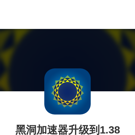
黑洞加速器升级到1.38