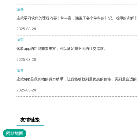
游客
这款学习软件的课程内容非常丰富，涵盖了各个学科的知识。老师的讲解
2025-08-28
游客
这款app的功能非常丰富，可以满足我不同的社交需求。
2025-08-28
游客
这款app是我购物的得力助手，让我能够找到最优惠的价格，买到最合适
2025-08-28
友情链接
网站地图