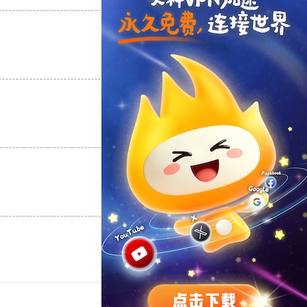
支持
[0]
反对
[0]
支持
[0]
反对
[0]
支持
[0]
反对
[0]