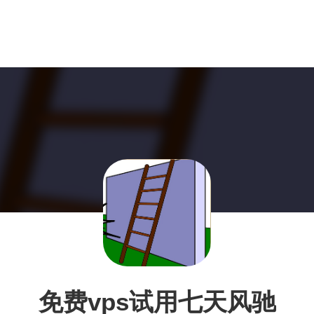
免费vps试用七天风驰