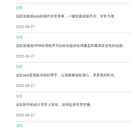
游客
这款加速器app的操作非常简单，一键加速就能开启，非常方便。
2025-08-27
游客
这款加速器VPM应用程序可以给你提供全球覆盖和最高安全性的连接。
2025-08-27
游客
这款app是我娱乐的好帮手，让我能够放松身心，享受美好时光。
2025-08-27
游客
这款软件的设计非常人性化，使用起来非常舒服。
2025-08-27
游客