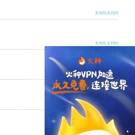
支持
[0]
反对
[0]
支持
[0]
反对
[0]
支持
[0]
反对
[0]
支持
[0]
反对
[0]
支持
[0]
反对
[0]