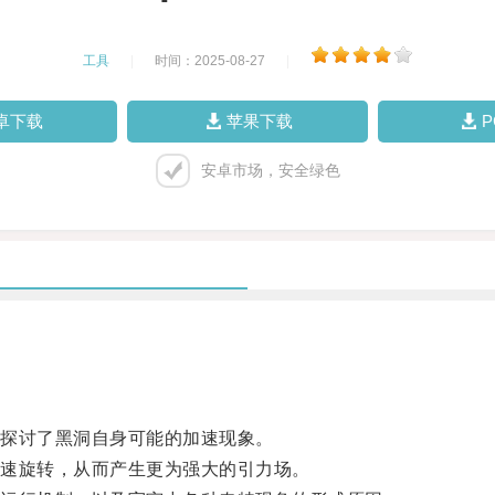
工具
|
时间：2025-08-27
|
卓下载
苹果下载
安卓市场，安全绿色
探讨了黑洞自身可能的加速现象。
速旋转，从而产生更为强大的引力场。