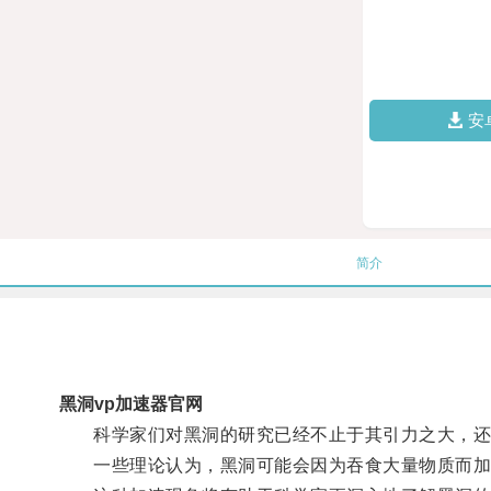
安
简介
黑洞vp加速器官网
科学家们对黑洞的研究已经不止于其引力之大，还
一些理论认为，黑洞可能会因为吞食大量物质而加