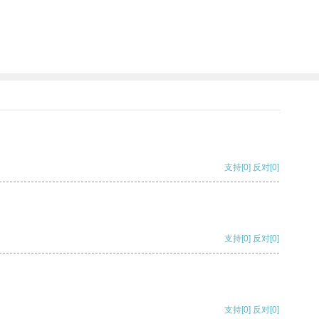
支持
[0]
反对
[0]
支持
[0]
反对
[0]
支持
[0]
反对
[0]