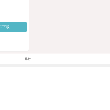
PC下载
排行