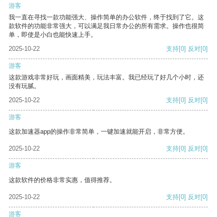
游客
我一直在寻找一款功能强大、操作简单的办公软件，终于找到了它。这
款软件的功能非常强大，可以满足我日常办公的所有需求。操作也很简
单，即使是小白也能快速上手。
2025-10-22
支持
[0]
反对
[0]
游客
这款游戏非常好玩，画面精美，玩法丰富。我已经玩了好几个小时，还
没有玩腻。
2025-10-22
支持
[0]
反对
[0]
游客
这款加速器app的操作非常简单，一键加速就能开启，非常方便。
2025-10-22
支持
[0]
反对
[0]
游客
这款软件的价格非常实惠，值得推荐。
2025-10-22
支持
[0]
反对
[0]
游客