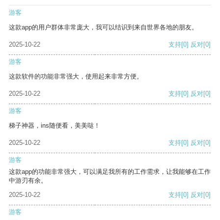
游客
这款app的用户群体非常庞大，我可以结识到来自世界各地的朋友。
2025-10-22
支持
[0]
反对
[0]
游客
这款软件的功能非常强大，使用起来非常方便。
2025-10-22
支持
[0]
反对
[0]
游客
梯子神器，ins随便看，美美哒！
2025-10-22
支持
[0]
反对
[0]
游客
这款app的功能非常强大，可以满足我所有的工作需求，让我能够在工作
中游刃有余。
2025-10-22
支持
[0]
反对
[0]
游客