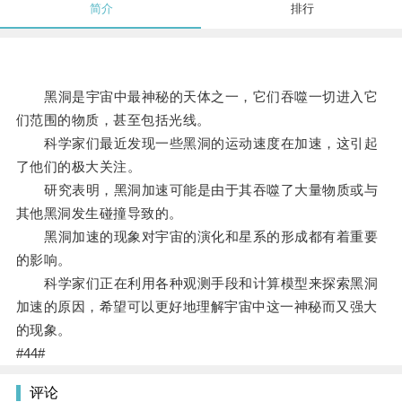
简介
排行
黑洞是宇宙中最神秘的天体之一，它们吞噬一切进入它
们范围的物质，甚至包括光线。
科学家们最近发现一些黑洞的运动速度在加速，这引起
了他们的极大关注。
研究表明，黑洞加速可能是由于其吞噬了大量物质或与
其他黑洞发生碰撞导致的。
黑洞加速的现象对宇宙的演化和星系的形成都有着重要
的影响。
科学家们正在利用各种观测手段和计算模型来探索黑洞
加速的原因，希望可以更好地理解宇宙中这一神秘而又强大
的现象。
#44#
评论