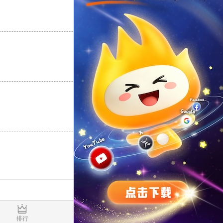
支持
[0]
反对
[0]
支持
[0]
反对
[0]
支持
[0]
反对
[0]
0.017265s
排行
推荐