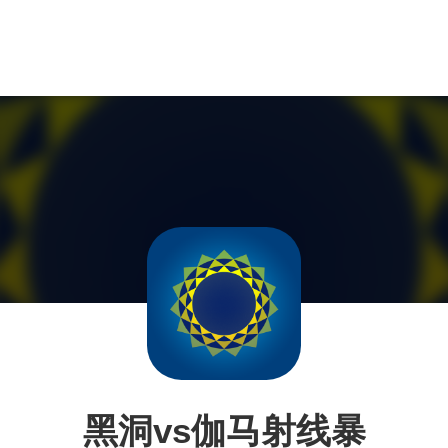
黑洞vs伽马射线暴