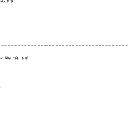
中游刃有余。
。
你在网络上自由移动。
。
。