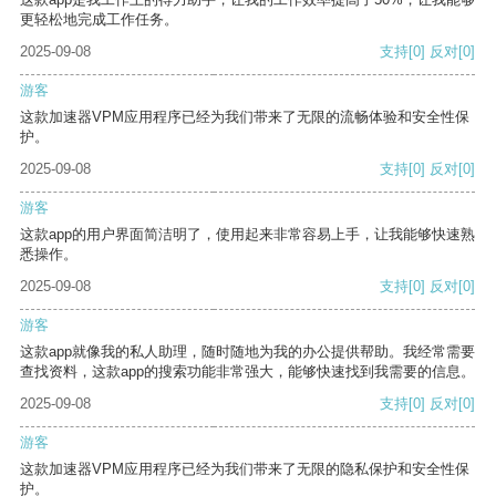
更轻松地完成工作任务。
2025-09-08
支持
[0]
反对
[0]
游客
这款加速器VPM应用程序已经为我们带来了无限的流畅体验和安全性保
护。
2025-09-08
支持
[0]
反对
[0]
游客
这款app的用户界面简洁明了，使用起来非常容易上手，让我能够快速熟
悉操作。
2025-09-08
支持
[0]
反对
[0]
游客
这款app就像我的私人助理，随时随地为我的办公提供帮助。我经常需要
查找资料，这款app的搜索功能非常强大，能够快速找到我需要的信息。
2025-09-08
支持
[0]
反对
[0]
游客
这款加速器VPM应用程序已经为我们带来了无限的隐私保护和安全性保
护。