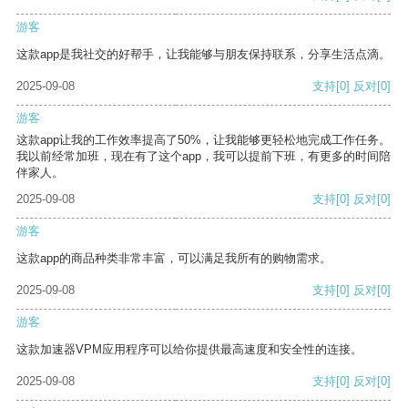
游客
这款app是我社交的好帮手，让我能够与朋友保持联系，分享生活点滴。
2025-09-08
支持
[0]
反对
[0]
游客
这款app让我的工作效率提高了50%，让我能够更轻松地完成工作任务。
我以前经常加班，现在有了这个app，我可以提前下班，有更多的时间陪
伴家人。
2025-09-08
支持
[0]
反对
[0]
游客
这款app的商品种类非常丰富，可以满足我所有的购物需求。
2025-09-08
支持
[0]
反对
[0]
游客
这款加速器VPM应用程序可以给你提供最高速度和安全性的连接。
2025-09-08
支持
[0]
反对
[0]