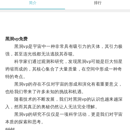
简介
排行
黑洞vp免费
黑洞vp是宇宙中一种非常具有吸引力的天体，其引力极
强，甚至连光线都无法逃脱其吞噬。
科学家们通过观测和研究，发现黑洞vp可能是巨大恒星
坍缩而成的，其核心集合了大量质量，在空间中形成一种奇
特的奇点。
黑洞vp的存在不仅对宇宙的形成和演化有着重要意义，
也给我们带来了许多未知的挑战和机遇。
随着技术的不断发展，我们对黑洞vp的认识也越来越深
入，然而其真正的奥秘仍然让人无法完全理解。
黑洞vp的研究不仅仅是一项科学活动，更是我们对宇宙
本质的探索和思考。
#44#