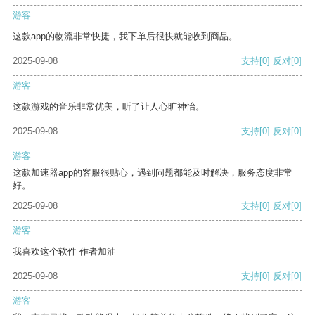
游客
这款app的物流非常快捷，我下单后很快就能收到商品。
2025-09-08
支持
[0]
反对
[0]
游客
这款游戏的音乐非常优美，听了让人心旷神怡。
2025-09-08
支持
[0]
反对
[0]
游客
这款加速器app的客服很贴心，遇到问题都能及时解决，服务态度非常
好。
2025-09-08
支持
[0]
反对
[0]
游客
我喜欢这个软件 作者加油
2025-09-08
支持
[0]
反对
[0]
游客