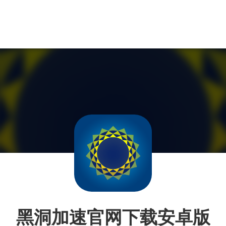
黑洞加速官网下载安卓版