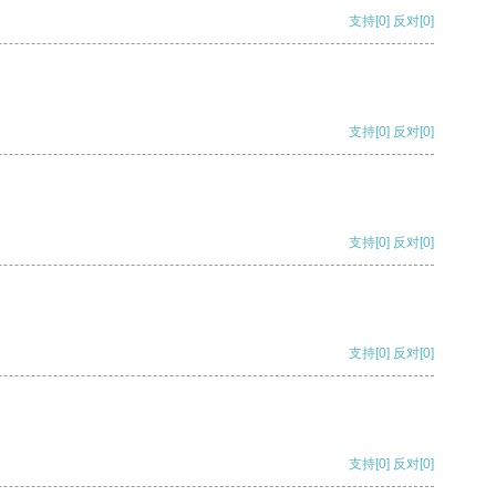
支持
[0]
反对
[0]
支持
[0]
反对
[0]
支持
[0]
反对
[0]
支持
[0]
反对
[0]
支持
[0]
反对
[0]