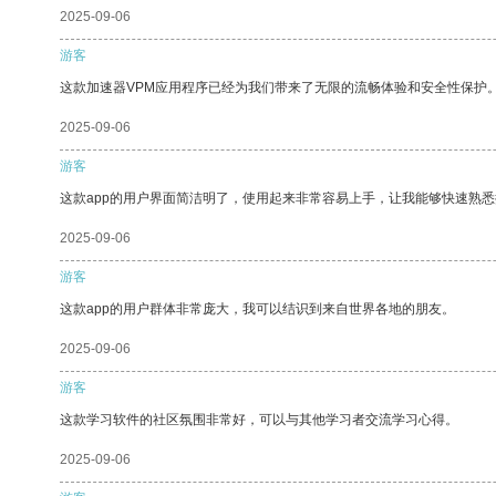
2025-09-06
游客
这款加速器VPM应用程序已经为我们带来了无限的流畅体验和安全性保护
2025-09-06
游客
这款app的用户界面简洁明了，使用起来非常容易上手，让我能够快速熟悉
2025-09-06
游客
这款app的用户群体非常庞大，我可以结识到来自世界各地的朋友。
2025-09-06
游客
这款学习软件的社区氛围非常好，可以与其他学习者交流学习心得。
2025-09-06