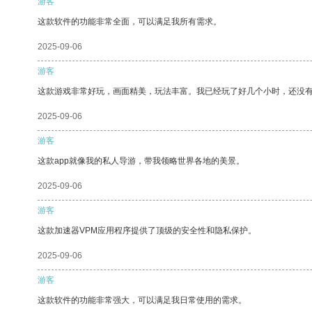
游客
这款软件的功能非常全面，可以满足我所有需求。
2025-09-06
游客
这款游戏非常好玩，画面精美，玩法丰富。我已经玩了好几个小时，还没
2025-09-06
游客
这款app就像我的私人导游，带我领略世界各地的美景。
2025-09-06
游客
这款加速器VPM应用程序提供了顶级的安全性和隐私保护。
2025-09-06
游客
这款软件的功能非常强大，可以满足我日常使用的需求。