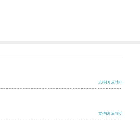
支持
[0]
反对
[0]
支持
[0]
反对
[0]