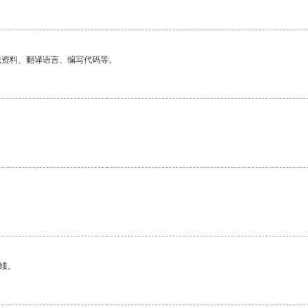
找资料、翻译语言、编写代码等。
绩。