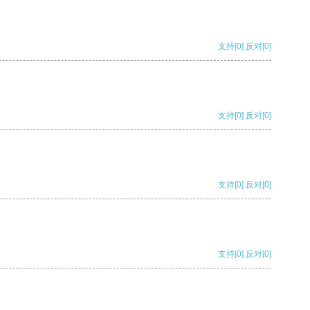
支持
[0]
反对
[0]
支持
[0]
反对
[0]
支持
[0]
反对
[0]
支持
[0]
反对
[0]