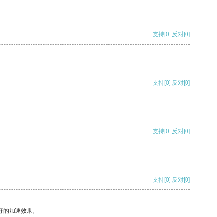
支持
[0]
反对
[0]
支持
[0]
反对
[0]
支持
[0]
反对
[0]
支持
[0]
反对
[0]
好的加速效果。