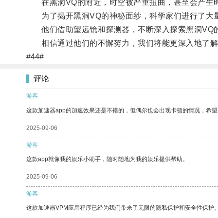
在黑洞VQ的附近，时空被严重扭曲，甚至会产生
为了揭开黑洞VQ的神秘面纱，科学家们进行了大
他们借助望远镜和探测器，不断深入探索黑洞VQ的
相信通过他们的不懈努力，我们将能更深入地了解黑
#44#
评论
游客
这款加速器app的加速效果还是不错的，但偶尔也会出现卡顿的情况，希
2025-09-06
游客
这款app就像我的娱乐小助手，随时随地为我的娱乐提供帮助。
2025-09-06
游客
这款加速器VPM应用程序已经为我们带来了无限的隐私保护和安全性保护