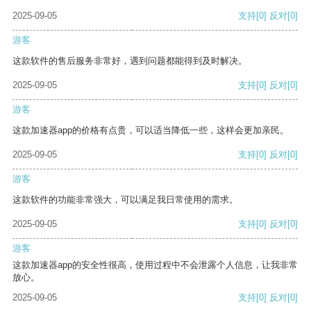
2025-09-05
支持
[0]
反对
[0]
游客
这款软件的售后服务非常好，遇到问题都能得到及时解决。
2025-09-05
支持
[0]
反对
[0]
游客
这款加速器app的价格有点贵，可以适当降低一些，这样会更加亲民。
2025-09-05
支持
[0]
反对
[0]
游客
这款软件的功能非常强大，可以满足我日常使用的需求。
2025-09-05
支持
[0]
反对
[0]
游客
这款加速器app的安全性很高，使用过程中不会泄露个人信息，让我非常
放心。
2025-09-05
支持
[0]
反对
[0]