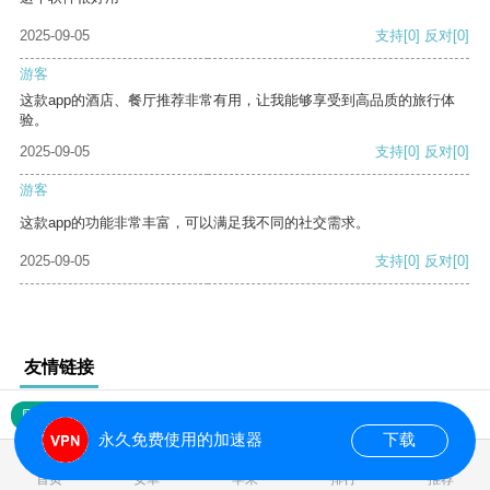
2025-09-05
支持
[0]
反对
[0]
游客
这款app的酒店、餐厅推荐非常有用，让我能够享受到高品质的旅行体
验。
2025-09-05
支持
[0]
反对
[0]
游客
这款app的功能非常丰富，可以满足我不同的社交需求。
2025-09-05
支持
[0]
反对
[0]
友情链接
网站地图
永久免费使用的加速器
下载
0.017056s
首页
安卓
苹果
排行
推荐