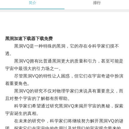
简介
排行
黑洞加速下载器下载免费
黑洞VQ是一种特殊的黑洞，它的存在令科学家们摸不
透。
黑洞VQ拥有比普通黑洞更大的质量和引力，甚至可能是
宇宙中最强大的引力场之一。
尽管黑洞VQ的特性让人困惑，但它们在宇宙奇迹中扮演
着重要角色。
黑洞VQ的研究不仅对物理学家们来说具有重要意义，而
且对整个宇宙的了解都有所帮助。
科学家们希望通过研究黑洞VQ来揭开宇宙的奥秘，探索
宇宙诞生的真相。
在未来的研究中，科学家们将继续努力解开黑洞VQ的谜
团，探索它们在宇宙中的作用以及对我们的宇宙观念带来的