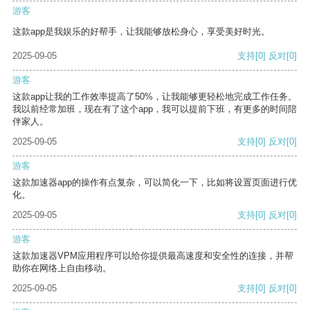
游客
这款app是我娱乐的好帮手，让我能够放松身心，享受美好时光。
2025-09-05
支持
[0]
反对
[0]
游客
这款app让我的工作效率提高了50%，让我能够更轻松地完成工作任务。
我以前经常加班，现在有了这个app，我可以提前下班，有更多的时间陪
伴家人。
2025-09-05
支持
[0]
反对
[0]
游客
这款加速器app的操作有点复杂，可以简化一下，比如将设置页面进行优
化。
2025-09-05
支持
[0]
反对
[0]
游客
这款加速器VPM应用程序可以给你提供最高速度和安全性的连接，并帮
助你在网络上自由移动。
2025-09-05
支持
[0]
反对
[0]