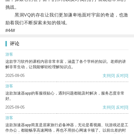
挑战。
黑洞VQ的存在让我们更加谦卑地面对宇宙的奇迹，也激
励着我们不断探索未知的领域。
#44#
评论
游客
这款学习软件的课程内容非常丰富，涵盖了各个学科的知识。老师的讲
解非常生动，让我能够轻松理解知识点。
2025-09-05
支持
[0]
反对
[0]
游客
这款加速器app的客服很贴心，遇到问题都能及时解决，服务态度非常
好。
2025-09-05
支持
[0]
反对
[0]
游客
这款加速器app简直是居家旅行必备神器，无论是看视频、玩游戏还是工
作办公，都能畅享高速网络，再也不用担心网速卡顿了。以前出差的时