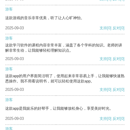
游客
这款游戏的音乐非常优美，听了让人心旷神怡。
2025-09-03
支持
[0]
反对
[0]
游客
这款学习软件的课程内容非常丰富，涵盖了各个学科的知识。老师的讲
解非常生动，让我能够轻松理解知识点。
2025-09-03
支持
[0]
反对
[0]
游客
这款app的用户界面简洁明了，使用起来非常容易上手，让我能够快速熟
悉操作。我不用看说明书，就可以轻松使用这款app。
2025-09-03
支持
[0]
反对
[0]
游客
这款app是我娱乐的好帮手，让我能够放松身心，享受美好时光。
2025-09-03
支持
[0]
反对
[0]
游客