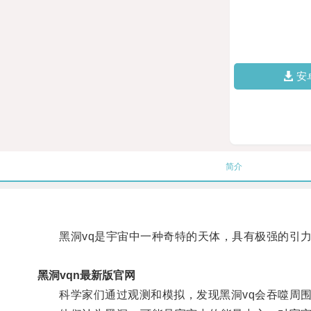
安
简介
黑洞vq是宇宙中一种奇特的天体，具有极强的引力
黑洞vqn最新版官网
科学家们通过观测和模拟，发现黑洞vq会吞噬周围