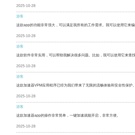
2025-10-28
游客
这款app的功能非常强大，可以满足我所有的工作需求。我可以使用它来
2025-10-28
游客
这款软件非常实用，可以帮助我解决很多问题。比如，我可以使用它来查
2025-10-28
游客
这款加速器VPM应用程序已经为我们带来了无限的流畅体验和安全性保护
2025-10-28
游客
这款加速器app的操作非常简单，一键加速就能开启，非常方便。
2025-10-28