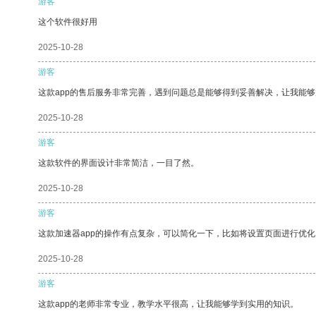
游客
这个软件很好用
2025-10-28
游客
这款app的售后服务非常完善，遇到问题总是能够得到妥善解决，让我能
2025-10-28
游客
这款软件的界面设计非常简洁，一目了然。
2025-10-28
游客
这款加速器app的操作有点复杂，可以简化一下，比如将设置页面进行优化
2025-10-28
游客
这款app的老师非常专业，教学水平很高，让我能够学到实用的知识。