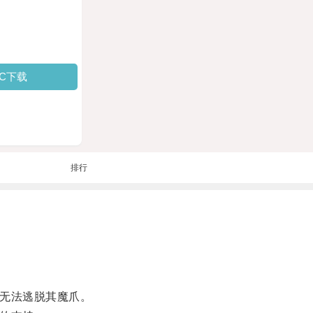
PC下载
排行
无法逃脱其魔爪。