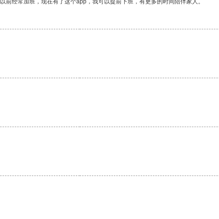
我以前经常加班，现在有了这个app，我可以提前下班，有更多的时间陪伴家人。
。