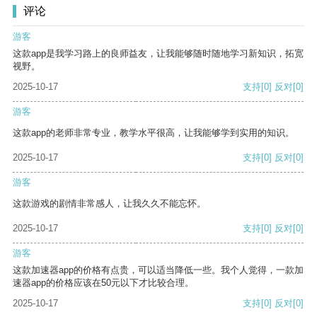
评论
游客
这款app是我学习路上的良师益友，让我能够随时随地学习新知识，拓宽
视野。
2025-10-17
支持
[0]
反对
[0]
游客
这款app的老师非常专业，教学水平很高，让我能够学到实用的知识。
2025-10-17
支持
[0]
反对
[0]
游客
这款游戏的剧情非常感人，让我久久不能忘怀。
2025-10-17
支持
[0]
反对
[0]
游客
这款加速器app的价格有点贵，可以适当降低一些。我个人觉得，一款加
速器app的价格应该在50元以下才比较合理。
2025-10-17
支持
[0]
反对
[0]