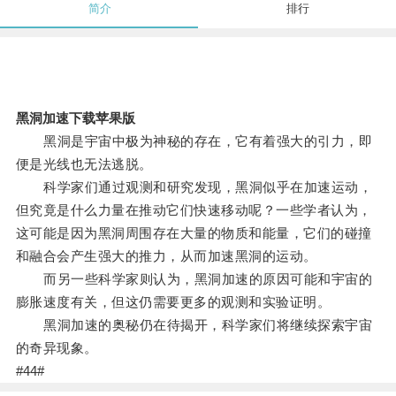
简介
排行
黑洞加速下载苹果版
黑洞是宇宙中极为神秘的存在，它有着强大的引力，即
便是光线也无法逃脱。
科学家们通过观测和研究发现，黑洞似乎在加速运动，
但究竟是什么力量在推动它们快速移动呢？一些学者认为，
这可能是因为黑洞周围存在大量的物质和能量，它们的碰撞
和融合会产生强大的推力，从而加速黑洞的运动。
而另一些科学家则认为，黑洞加速的原因可能和宇宙的
膨胀速度有关，但这仍需要更多的观测和实验证明。
黑洞加速的奥秘仍在待揭开，科学家们将继续探索宇宙
的奇异现象。
#44#