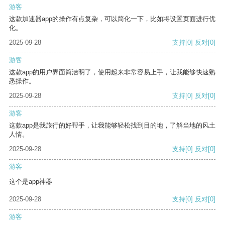
游客
这款加速器app的操作有点复杂，可以简化一下，比如将设置页面进行优
化。
2025-09-28
支持
[0]
反对
[0]
游客
这款app的用户界面简洁明了，使用起来非常容易上手，让我能够快速熟
悉操作。
2025-09-28
支持
[0]
反对
[0]
游客
这款app是我旅行的好帮手，让我能够轻松找到目的地，了解当地的风土
人情。
2025-09-28
支持
[0]
反对
[0]
游客
这个是app神器
2025-09-28
支持
[0]
反对
[0]
游客