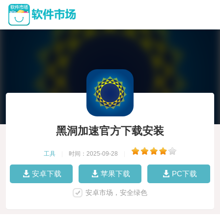
黑洞加速官方下载安装
工具
|
时间：2025-09-28
|
安卓下载
苹果下载
PC下载
安卓市场，安全绿色