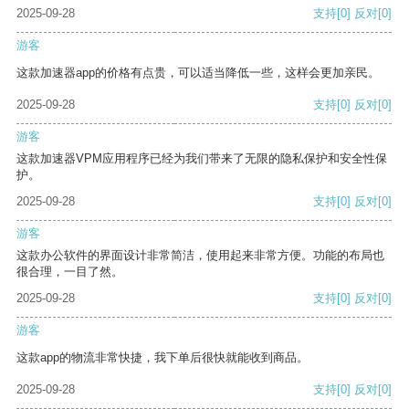
2025-09-28
支持
[0]
反对
[0]
游客
这款加速器app的价格有点贵，可以适当降低一些，这样会更加亲民。
2025-09-28
支持
[0]
反对
[0]
游客
这款加速器VPM应用程序已经为我们带来了无限的隐私保护和安全性保
护。
2025-09-28
支持
[0]
反对
[0]
游客
这款办公软件的界面设计非常简洁，使用起来非常方便。功能的布局也
很合理，一目了然。
2025-09-28
支持
[0]
反对
[0]
游客
这款app的物流非常快捷，我下单后很快就能收到商品。
2025-09-28
支持
[0]
反对
[0]