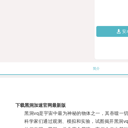
安
简介
下载黑洞加速官网最新版
黑洞vq是宇宙中最为神秘的物体之一，其吞噬一切
科学家们通过观测、模拟和实验，试图揭开黑洞vq