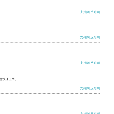
支持
[0]
反对
[0]
支持
[0]
反对
[0]
支持
[0]
反对
[0]
能快速上手。
支持
[0]
反对
[0]
支持
[0]
反对
[0]