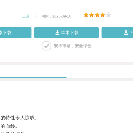
工具
|
时间：2025-09-16
|
卓下载
苹果下载
安卓市场，安全绿色
的特性令人惊叹。
的面纱。