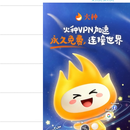
支持
[0]
反对
[0]
支持
[0]
反对
[0]
支持
[0]
反对
[0]
支持
[0]
反对
[0]