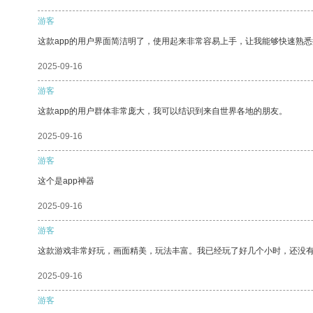
游客
这款app的用户界面简洁明了，使用起来非常容易上手，让我能够快速熟悉
2025-09-16
游客
这款app的用户群体非常庞大，我可以结识到来自世界各地的朋友。
2025-09-16
游客
这个是app神器
2025-09-16
游客
这款游戏非常好玩，画面精美，玩法丰富。我已经玩了好几个小时，还没
2025-09-16
游客