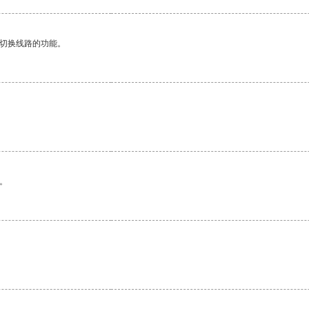
动切换线路的功能。
。