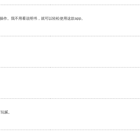
操作。我不用看说明书，就可以轻松使用这款app。
有玩腻。