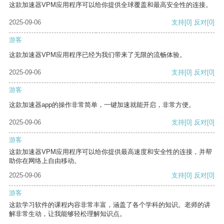
这款加速器VPM应用程序可以给你提供全球覆盖和最高安全性的连接。
2025-09-06
支持
[0]
反对
[0]
游客
这款加速器VPM应用程序已经为我们带来了无限的流畅体验。
2025-09-06
支持
[0]
反对
[0]
游客
这款加速器app的操作非常简单，一键加速就能开启，非常方便。
2025-09-06
支持
[0]
反对
[0]
游客
这款加速器VPM应用程序可以给你提供最高速度和安全性的连接，并帮
助你在网络上自由移动。
2025-09-06
支持
[0]
反对
[0]
游客
这款学习软件的课程内容非常丰富，涵盖了各个学科的知识。老师的讲
解非常生动，让我能够轻松理解知识点。