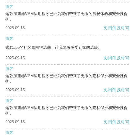
游客
这款加速器VPM应用程序已经为我们带来了无限的流畅体验和安全性保
护。
2025-09-15
支持
[0]
反对
[0]
游客
这款app的社区氛围很温馨，让我能够感受到家的温暖。
2025-09-15
支持
[0]
反对
[0]
游客
这款加速器VPM应用程序已经为我们带来了无限的隐私保护和安全性保
护。
2025-09-15
支持
[0]
反对
[0]
游客
这款加速器VPM应用程序已经为我们带来了无限的隐私保护和安全性保
护。
2025-09-15
支持
[0]
反对
[0]
游客