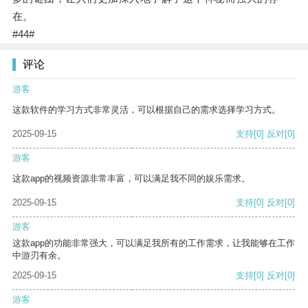
在。
#44#
评论
游客
这款软件的学习方式非常灵活，可以根据自己的需求选择学习方式。
2025-09-15
支持
[0]
反对
[0]
游客
这款app的视频资源非常丰富，可以满足我不同的娱乐需求。
2025-09-15
支持
[0]
反对
[0]
游客
这款app的功能非常强大，可以满足我所有的工作需求，让我能够在工作
中游刃有余。
2025-09-15
支持
[0]
反对
[0]
游客