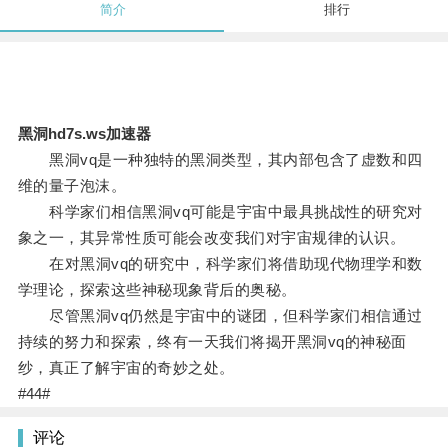
简介
排行
黑洞hd7s.ws加速器
黑洞vq是一种独特的黑洞类型，其内部包含了虚数和四
维的量子泡沫。
科学家们相信黑洞vq可能是宇宙中最具挑战性的研究对
象之一，其异常性质可能会改变我们对宇宙规律的认识。
在对黑洞vq的研究中，科学家们将借助现代物理学和数
学理论，探索这些神秘现象背后的奥秘。
尽管黑洞vq仍然是宇宙中的谜团，但科学家们相信通过
持续的努力和探索，终有一天我们将揭开黑洞vq的神秘面
纱，真正了解宇宙的奇妙之处。
#44#
评论