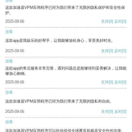
游客
这款加速器VPM应用程序已经为我们带来了无限的隐私保护和安全性保
护。
2025-09-06
支持
[0]
反对
[0]
游客
这款app是我娱乐的好帮手，让我能够放松身心，享受美好时光。
2025-09-06
支持
[0]
反对
[0]
游客
这款app的售后服务非常完善，遇到问题总是能够得到妥善解决，让我能
够放心购物。
2025-09-06
支持
[0]
反对
[0]
游客
这款加速器VPM应用程序已经为我们带来了无限的隐私和自由。
2025-09-06
支持
[0]
反对
[0]
游客
这款加速器VPM应用程序可以给你提供全球覆盖和最高安全性的连接。